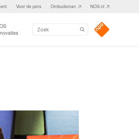
ment
Voor de pers
Ombudsman
NOS.nl
OS
Zoeken:
nnovaties