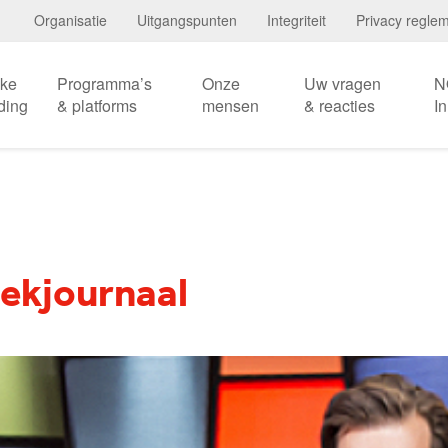
Organisatie
Uitgangspunten
Integriteit
Privacy regle
eke
Programma’s
Onze
Uw vragen
N
ding
& platforms
mensen
& reacties
I
ekjournaal