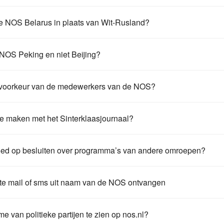
paar richtlijnen. Zo is aanhakende reclame (reclame die reage
 NOS maakt kun je vinden via de app van NPO Luister:
 verboden. Ook gelden specifieke tijden voor reclame op het geb
er.nl/
e NOS Belarus in plaats van Wit-Rusland?
gokken (19.00-06.00u).
gen in de zomer van 2020 is Wit-Rusland veel in het nieuws gew
nos.nl
g vastgehouden aan de naam Wit-Rusland, terwijl Belarus in 
 NOS Peking en niet Beijing?
dse media steeds gangbaarder is geworden. In officiële teksten 
 op:
Rome en Parijs de in Nederland ingeburgerde naam voor de Chi
ke voorkeur van de medewerkers van de NOS?
/uw-vragen-reacties/uw-vragen-of-reactie/.
ndere talen namen voor de stad. Zo schrijven de Fransen Pékin e
afische namen
van de Taalunie, onze leidraad voor aardrijkskun
iet vertellen. Simpelweg omdat we de politieke voorkeur van o
ide benamingen als mogelijkheid. Maar een belangrijke vuistrege
ten. Daar vragen we ook niet naar bij sollicitaties. Belangrijker
e maken met het Sinterklaasjournaal?
en bij het dagelijks taal- en spraakgebruik en vanwege de snell
een enkele rol bij onze manier van journalistiek bedrijven.
jfwijze die de Angelsaksische landen gebruiken sinds 1979 en d
e vanaf nu Belarus.
NOS is niet betrokken bij de productie van het Sinterklaasjour
lf hanteert als transcriptie van 北京. Dit is ook de reden dat je
klaas. Dit programma wordt gemaakt door de omroep NTR. Voor 
eeks uit onze wettelijke opdracht: nieuwsprogramma’s maken en
oed op besluiten over programma’s van andere omroepen?
e borden ziet staan en Beijing ook te zien is in het logo van de 
ties aangaande dit programma kunt u het beste contact opnemen
g verzorgen voor jou en alle andere mensen in Nederland. Dat 
derland zijn overgestapt van Peking naar Beijing, maar de NO
 geen enkele invloed op beslissingen over programma’s van an
ite/tekst/contact/10
n houding om op ongebonden wijze relevante gebeurtenissen 
lang die naam nog het meest gangbaar is in het Nederlandse s
Bij de NOS gaan we uitsluitend over de inhoud van onze eige
te mail of sms uit naam van de NOS ontvangen
nieuwsonderwerpen en -duiding. Dus zonder ook maar enige inm
e voor- of afkeur.
van deze nep-pagina’s en berichten, maar helaas is het lastig o
er eentje uit de lucht wordt gehaald, verschijnt de volgende al
idelijk. Bij de NOS kregen we bijvoorbeeld nogal wat reacties o
e van politieke partijen te zien op nos.nl?
ich ook in de selectie en de keuze voor invalshoeken van onde
g is bezig met het zoeken naar een permanente oplossing hiervo