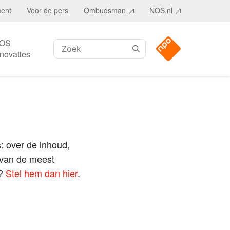
ment
Voor de pers
Ombudsman
NOS.nl
OS
Zoeken:
nnovaties
s: over de inhoud,
 van de meest
n?
Stel hem dan hier
.