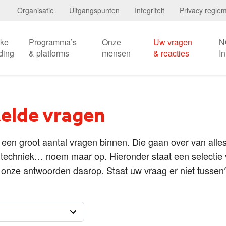
Organisatie
Uitgangspunten
Integriteit
Privacy regle
eke
Programma’s
Onze
Uw vragen
N
ding
& platforms
mensen
& reacties
I
elde vragen
j een groot aantal vragen binnen. Die gaan over van alle
e techniek… noem maar op. Hieronder staat een selectie
 onze antwoorden daarop. Staat uw vraag er niet tusse